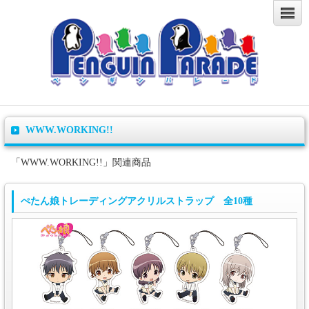
WWW.WORKING!!
「WWW.WORKING!!」関連商品
ぺたん娘トレーディングアクリルストラップ 全10種