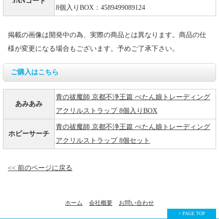
JANコード
8個入りBOX：4589499089124
掲載の画像は開発中の為、実際の商品とは異なります。商品の仕
様が変更になる場合もございます。予めご了承下さい。
ご購入はこちら
青の祓魔師 京都不浄王篇 ぺたん娘トレーディング
あみあみ
アクリルストラップ 8個入りBOX
青の祓魔師 京都不浄王篇 ぺたん娘トレーディング
ホビーサーチ
アクリルストラップ 8個セット
<< 前のページに戻る
ホーム
会社概要
お問い合わせ
↑ PAGE TOP