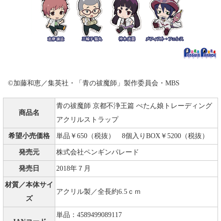
©加藤和恵／集英社・「青の祓魔師」製作委員会・MBS
青の祓魔師 京都不浄王篇 ぺたん娘トレーディング
商品名
アクリルストラップ
希望小売価格
単品￥650（税抜） 8個入りBOX￥5200（税抜）
発売元
株式会社ペンギンパレード
発売日
2018年７月
材質／本体サイ
アクリル製／全長約6.5ｃｍ
ズ
単品：4589499089117