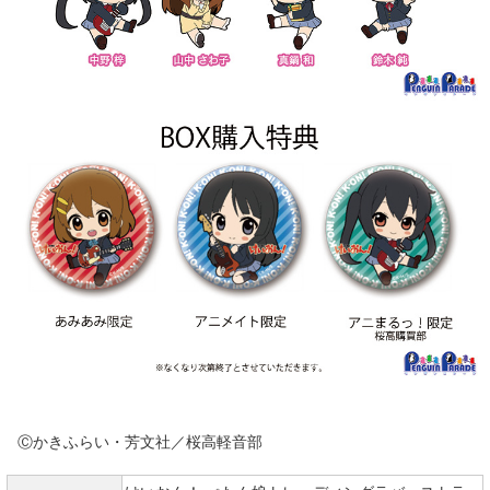
Ⓒかきふらい・芳文社／桜高軽音部