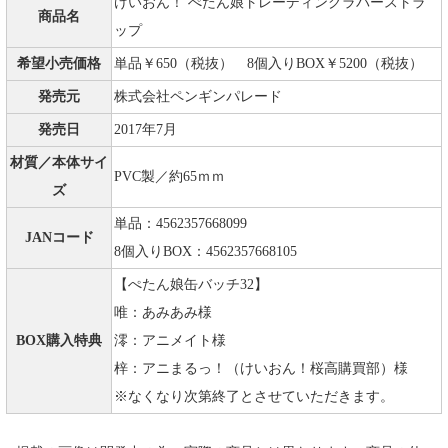
けいおん！ ぺたん娘トレーディングラバーストラ
商品名
ップ
希望小売価格
単品￥650（税抜） 8個入りBOX￥5200（税抜）
発売元
株式会社ペンギンパレード
発売日
2017年7月
材質／本体サイ
PVC製／約65ｍｍ
ズ
単品：4562357668099
JANコード
8個入りBOX：4562357668105
【ぺたん娘缶バッチ32】
唯：あみあみ様
BOX購入特典
澪：アニメイト様
梓：アニまるっ！（けいおん！桜高購買部）様
※なくなり次第終了とさせていただきます。