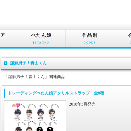
ュア
ぺたん娘
作品別
PETANKO
GOODS
潔癖男子！青山くん
「潔癖男子！青山くん」関連商品
トレーディングぺたん娘アクリルストラップ 全8種
2018年3月発売