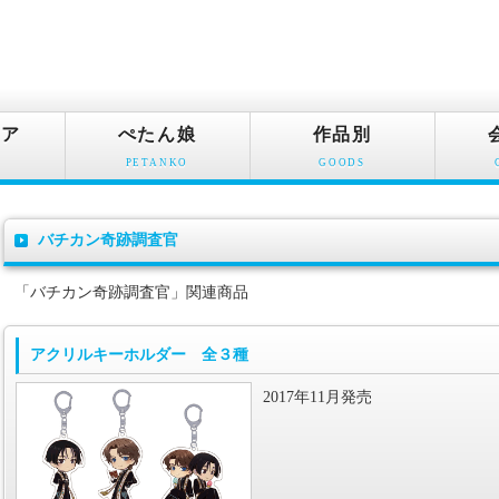
ュア
ぺたん娘
作品別
PETANKO
GOODS
バチカン奇跡調査官
「バチカン奇跡調査官」関連商品
アクリルキーホルダー 全３種
2017年11月発売