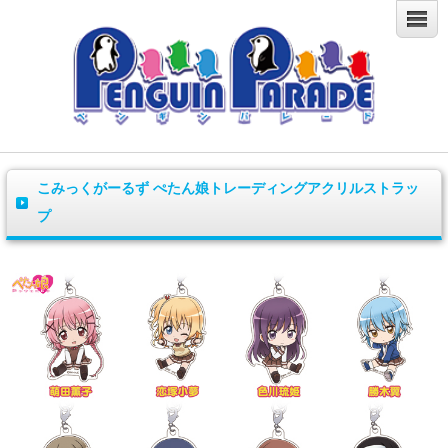
こみっくがーるず ぺたん娘トレーディングアクリルストラッ
プ