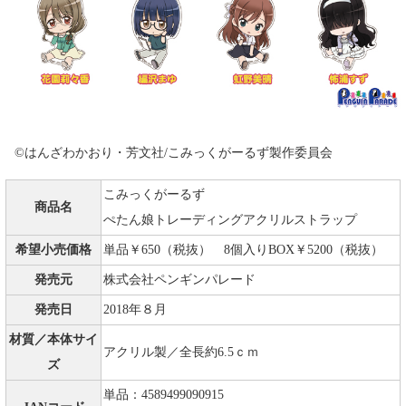
©はんざわかおり・芳文社/こみっくがーるず製作委員会
こみっくがーるず
商品名
ぺたん娘トレーディングアクリルストラップ
希望小売価格
単品￥650（税抜） 8個入りBOX￥5200（税抜）
発売元
株式会社ペンギンパレード
発売日
2018年８月
材質／本体サイ
アクリル製／全長約6.5ｃｍ
ズ
単品：4589499090915