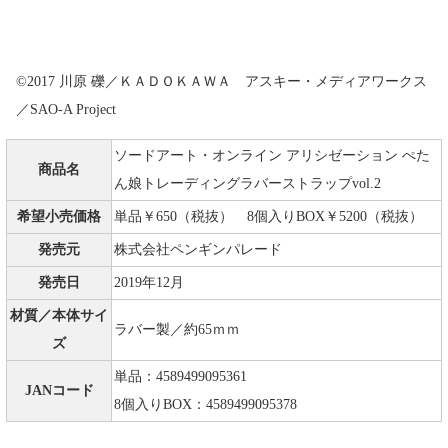
©2017 川原 礫／ＫＡＤＯＫＡＷＡ アスキー・メディアワークス
／SAO-A Project
ソードアート・オンライン アリシゼーション ぺた
商品名
ん娘トレーディングラバーストラップvol.2
希望小売価格
単品￥650（税抜） 8個入りBOX￥5200（税抜）
発売元
株式会社ペンギンパレード
発売日
2019年12月
材質／本体サイ
ラバー製／約65ｍｍ
ズ
単品：4589499095361
JANコード
8個入りBOX：4589499095378