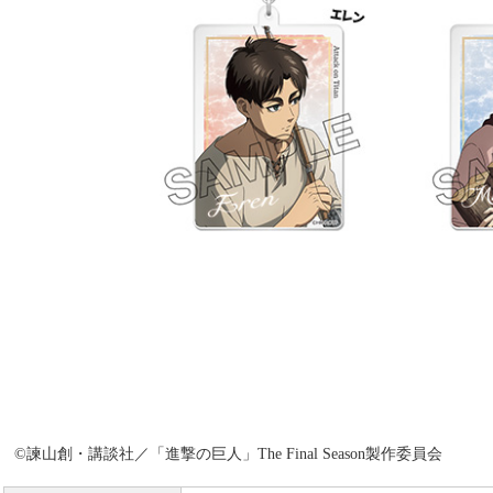
©諫山創・講談社／「進撃の巨人」The Final Season製作委員会