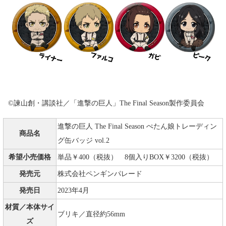
©諫山創・講談社／「進撃の巨人」The Final Season製作委員会
進撃の巨人 The Final Season ぺたん娘トレーディン
商品名
グ缶バッジ vol.2
希望小売価格
単品￥400（税抜） 8個入りBOX￥3200（税抜）
発売元
株式会社ペンギンパレード
発売日
2023年4月
材質／本体サイ
ブリキ／直径約56mm
ズ