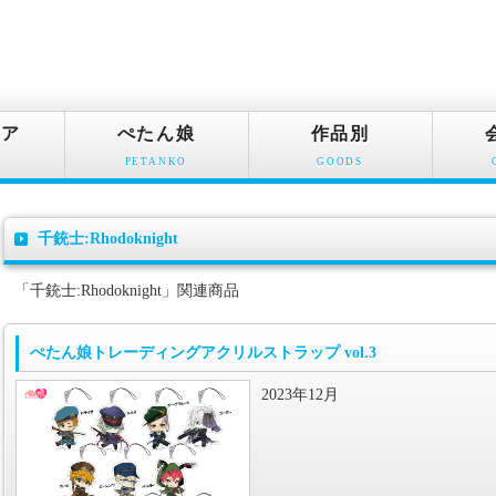
ュア
ぺたん娘
作品別
PETANKO
GOODS
千銃士:Rhodoknight
「千銃士:Rhodoknight」関連商品
ぺたん娘トレーディングアクリルストラップ vol.3
2023年12月