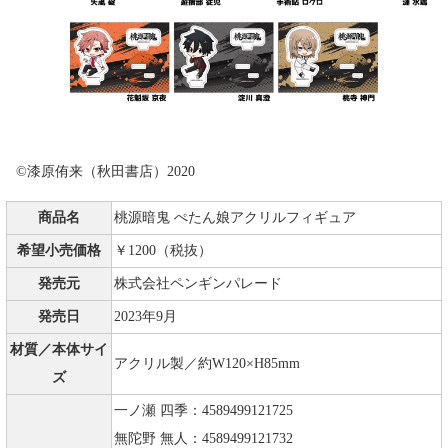
©漆原侑来（秋田書店）2020
商品名
桃源暗鬼 ぺたん娘アクリルフィギュア
希望小売価格
￥1200（税抜）
発売元
株式会社ペンギンパレード
発売日
2023年9月
材質／本体サイ
アクリル製／約W120×H85mm
ズ
一ノ瀬 四季：4589499121725
無陀野 無人：4589499121732