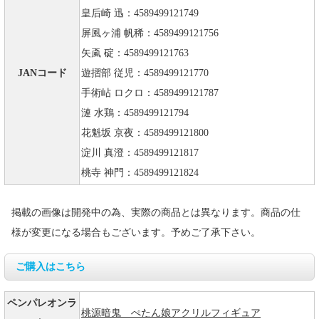
皇后崎 迅：4589499121749
屏風ヶ浦 帆稀：4589499121756
矢颪 碇：4589499121763
JANコード
遊摺部 従児：4589499121770
手術岾 ロクロ：4589499121787
漣 水鶏：4589499121794
花魁坂 京夜：4589499121800
淀川 真澄：4589499121817
桃寺 神門：4589499121824
掲載の画像は開発中の為、実際の商品とは異なります。商品の仕
様が変更になる場合もございます。予めご了承下さい。
ご購入はこちら
ペンパレオンラ
桃源暗鬼 ぺたん娘アクリルフィギュア