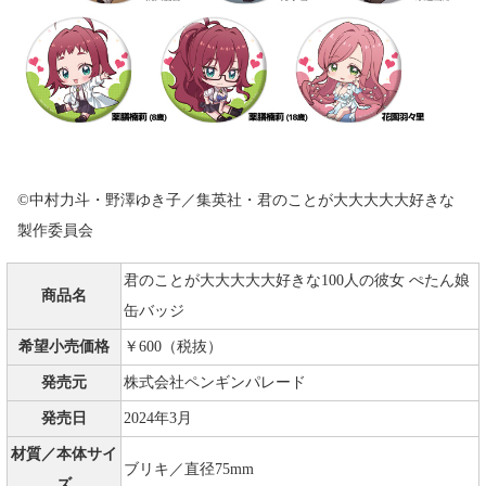
©中村力斗・野澤ゆき子／集英社・君のことが大大大大大好きな
製作委員会
君のことが大大大大大好きな100人の彼女 ぺたん娘
商品名
缶バッジ
希望小売価格
￥600（税抜）
発売元
株式会社ペンギンパレード
発売日
2024年3月
材質／本体サイ
ブリキ／直径75mm
ズ