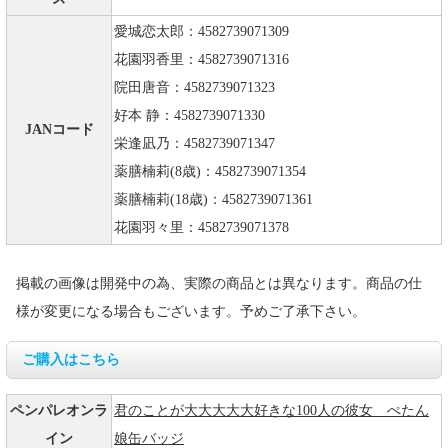
愛城恋太郎：4582739071309
花園羽香里：4582739071316
院田唐音：4582739071323
好本 静：4582739071330
JANコード
栄逢凪乃：4582739071347
薬膳楠莉(8歳)：4582739071354
薬膳楠莉(18歳)：4582739071361
花園羽々里：4582739071378
掲載の画像は開発中の為、実際の商品とは異なります。商品の仕
様が変更になる場合もございます。予めご了承下さい。
ご購入はこちら
ペンパレオンラ
君のことが大大大大大好きな100人の彼女 ぺたん
イン
娘缶バッジ