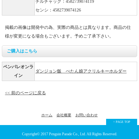
チルチャック：4582739074119
センシ：4582739074126
掲載の画像は開発中の為、実際の商品とは異なります。商品の仕
様が変更になる場合もございます。予めご了承下さい。
ご購入はこちら
ペンパレオンラ
ダンジョン飯 ぺたん娘アクリルキーホルダー
イン
<< 前のページに戻る
ホーム
会社概要
お問い合わせ
↑ PAGE TOP
Copyright© 2017
Penguin Parade Co., Ltd.
All Rights Reserved.