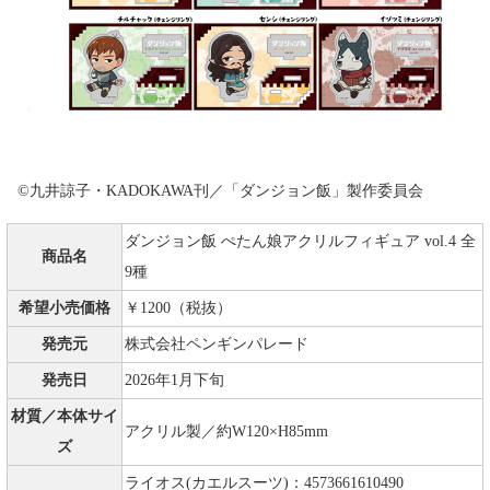
©九井諒子・KADOKAWA刊／「ダンジョン飯」製作委員会
ダンジョン飯 ぺたん娘アクリルフィギュア vol.4 全
商品名
9種
希望小売価格
￥1200（税抜）
発売元
株式会社ペンギンパレード
発売日
2026年1月下旬
材質／本体サイ
アクリル製／約W120×H85mm
ズ
ライオス(カエルスーツ)：4573661610490