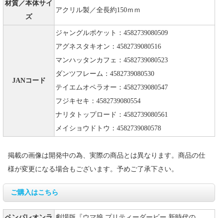
材質／本体サイ
アクリル製／全長約150ｍｍ
ズ
ジャングルポケット：4582739080509
アグネスタキオン：4582739080516
マンハッタンカフェ：4582739080523
ダンツフレーム：4582739080530
JANコード
テイエムオペラオー：4582739080547
フジキセキ：4582739080554
ナリタトップロード：4582739080561
メイショウドトウ：4582739080578
掲載の画像は開発中の為、実際の商品とは異なります。商品の仕
様が変更になる場合もございます。予めご了承下さい。
ご購入はこちら
ペンパレオンラ
劇場版『ウマ娘 プリティーダービー 新時代の