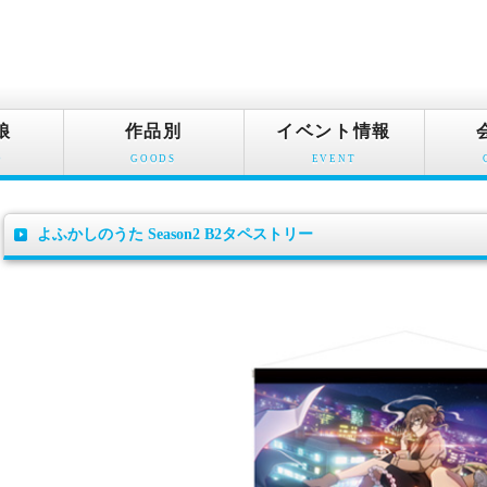
娘
作品別
イベント情報
O
GOODS
EVENT
よふかしのうた Season2 B2タペストリー