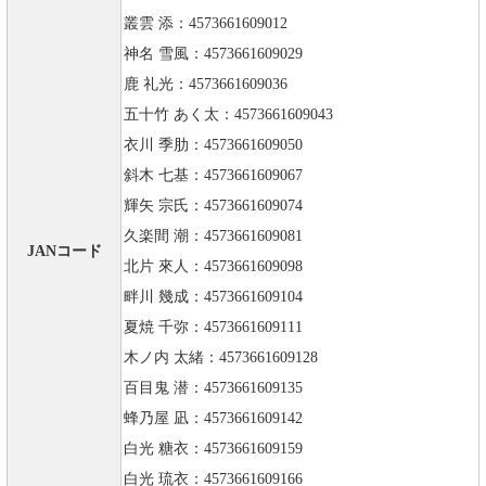
叢雲 添：4573661609012
神名 雪風：4573661609029
鹿 礼光：4573661609036
五十竹 あく太：4573661609043
衣川 季肋：4573661609050
斜木 七基：4573661609067
輝矢 宗氏：4573661609074
久楽間 潮：4573661609081
JANコード
北片 來人：4573661609098
畔川 幾成：4573661609104
夏焼 千弥：4573661609111
木ノ内 太緒：4573661609128
百目鬼 潜：4573661609135
蜂乃屋 凪：4573661609142
白光 糖衣：4573661609159
白光 琉衣：4573661609166