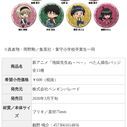
©真倉翔・岡野剛／集英社・童守小学校卒業生一同
新アニメ『地獄先生ぬ～べ～』 ぺたん娘缶バッジ
商品名
全11種
希望小売価格
￥600（税抜）
発売元
株式会社ペンギンパレード
発売日
2026年3月下旬
材質／本体サイ
ブリキ／直径75mm
ズ
鵺野 鳴介：4573661614856