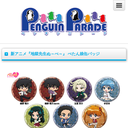
新アニメ『地獄先生ぬ～べ～』 ぺたん娘缶バッジ